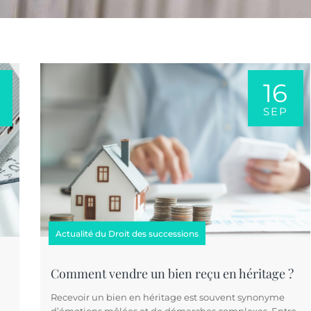
16
SEP
Actualité du Droit des successions
Comment vendre un bien reçu en héritage ?
Recevoir un bien en héritage est souvent synonyme