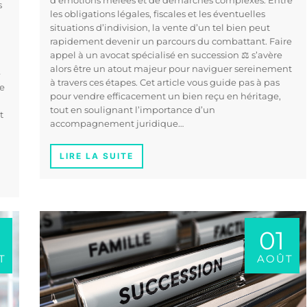
d’émotions mêlées et de démarches complexes. Entre
s
les obligations légales, fiscales et les éventuelles
situations d’indivision, la vente d’un tel bien peut
rapidement devenir un parcours du combattant. Faire
appel à un avocat spécialisé en succession ⚖️ s’avère
alors être un atout majeur pour naviguer sereinement
e
à travers ces étapes. Cet article vous guide pas à pas
le
pour vendre efficacement un bien reçu en héritage,
tout en soulignant l’importance d’un
t
accompagnement juridique…
LIRE LA SUITE
01
T
AOÛT