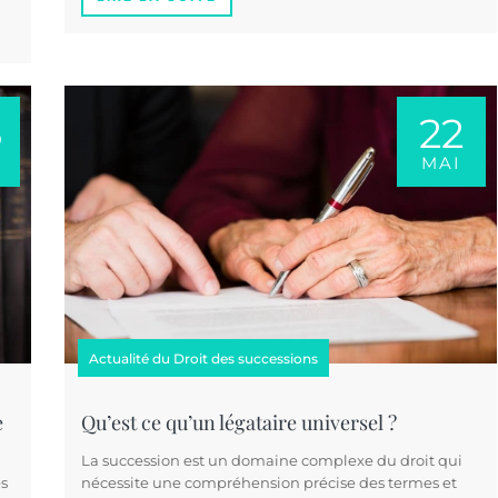
6
22
MAI
Actualité du Droit des successions
e
Qu’est ce qu’un légataire universel ?
La succession est un domaine complexe du droit qui
es
nécessite une compréhension précise des termes et