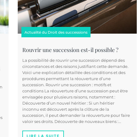
Actualité du Droit des successions
Rouvrir une succession est-il possible ?
La possibilité de rouvrir une succession dépend des
circonstances et des raisons justifiant cette demande.
t
Voici une explication détaillée des conditions et des
procédures permettant la réouverture d’une
succession. Rouvrir une succession : motifs et
en
conditions La réouverture d’une succession peut être
envisagée pour plusieurs raisons, notamment :
Découverte d’un nouvel héritier : Si un héritier
inconnu est découvert après la clôture de la
succession, il peut demander la réouverture pour faire
es
valoir ses droits. Découverte de nouveaux biens :…
LIRE LA SUITE