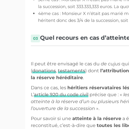
la succession, soit 333.333,333 euros. La qu
4ème cas : Monsieur X n’était pas marié mai
héritent donc des 3/4 de la succession, soi
Quel recours en cas d’atteinte
Il peut être envisagé le cas du
de cujus
qui
(
donations
,
testaments
) dont
l’attribution
la réserve héréditaire
.
Dans ce cas, les
héritiers réservataires lé
L’
article 920 du code civil
précise que : «
le
atteinte à la réserve d’un ou plusieurs héri
l’ouverture de la succession
».
Pour savoir si une
atteinte à la réserve
a é
reconstitué, c’est-à-dire que
toutes les li