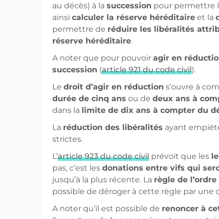
au décès) à la
succession
pour permettre 
ainsi
calculer la réserve héréditaire
et la
permettre de
réduire les libéralités att
réserve héréditaire
.
A noter que pour pouvoir
agir en réducti
succession
(
article 921 du code civil
).
Le
droit d’agir en réduction
s’ouvre à comp
durée de cinq ans
ou de
deux ans à comp
dans la
limite de dix ans à compter du d
La
réduction des libéralités
ayant empiété
strictes.
L’
article 923 du code civil
prévoit que les
l
pas, c’est les
donations entre vifs qui se
jusqu’à la plus récente. La
règle de l’ordr
possible de déroger à cette règle par une 
A noter qu’il est possible de
renoncer à ce