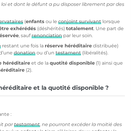
 loi et dont le défunt a pu disposer librement par des
servataires
(
enfants
ou le
conjoint survivant
lorsque
être exhérédés
(déshérités)
totalement
. Une part de
éservée
, sauf
renonciation
par leur soin.
e
restant une fois la
réserve héréditaire
distribuée)
 d’une
donation
ou d’un
testament
(libéralités).
e héréditaire
et de la
quotité disponible
(1) ainsi que
éréditaire
(2).
éréditaire et la quotité disponible ?
ante :
oit par
testament
, ne pourront excéder la moitié des