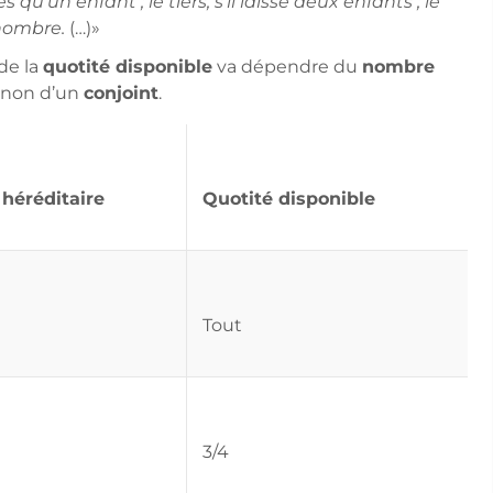
 qu’un enfant ; le tiers, s’il laisse deux enfants ; le
 nombre.
(…)»
de la
quotité disponible
va dépendre du
nombre
u non d’un
conjoint
.
héréditaire
Quotité disponible
Tout
3/4