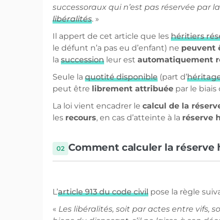
successoraux qui n’est pas réservée par la
libéralités
. »
Il appert de cet article que les
héritiers ré
le défunt n’a pas eu d’enfant) ne
peuvent 
la
succession
leur est
automatiquement r
Seule la
quotité disponible
(part d’
héritag
peut être
librement attribuée
par le biais
La loi vient encadrer le
calcul de la réserv
les
recours
, en cas d’atteinte à la
réserve h
Comment calculer la réserve h
L’
article 913 du code civil
pose la règle suiv
«
Les libéralités, soit par actes entre vifs, s