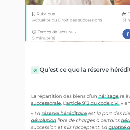
Rubrique ¬
D
Actualité du Droit des successions
31 
Temps de lecture ¬
5 minute(s)
Qu’est ce que la réserve hérédit
La répartition des biens d’un
héritage
relè
successorale
. L’
article 912 du code civil
vien
«
La
réserve héréditaire
est la part des bie
dévolution
libre de charges à certains
héri
succession et s’ils l’acceptent. La
quotité d