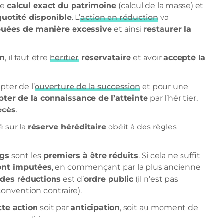
le
calcul exact du patrimoine
(calcul de la masse) et
quotité disponible
. L’
action en réduction
va
ribuées de manière excessive
et ainsi
restaurer la
on
, il faut être
héritier
réservataire
et avoir
accepté la
ter de l’
ouverture de la succession
et pour une
ter de la connaissance de l’atteinte
par l’héritier,
écès
.
 sur la
réserve héréditaire
obéit à des règles
egs
sont les
premiers à être réduits
. Si cela ne suffit
ront imputées
, en commençant par la plus ancienne
e des réductions
est d’
ordre public
(il n’est pas
convention contraire).
tte action
soit par
anticipation
, soit au moment de