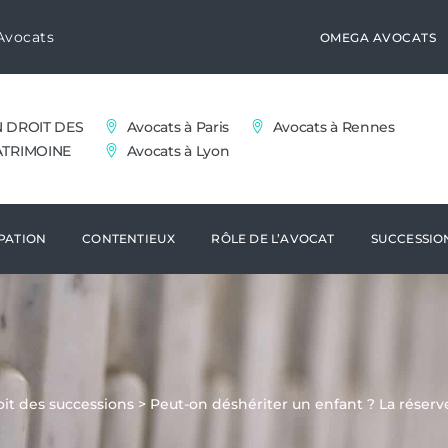
Avocats
OMEGA AVOCATS
N DROIT DES
Avocats à Paris
Avocats à Rennes
ATRIMOINE
Avocats à Lyon
PATION
CONTENTIEUX
RÔLE DE L’AVOCAT
SUCCESSIO
oit des successions
>
Peut-on déshériter un enfant ? La réserve