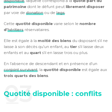
disponible
, laquelle correspond à la
quote-part du
patrimoine
dont le défunt peut
librement disposer
par voie de
donation
ou de
legs
.
Cette
quotité disponible
varie selon le
nombre
d’
héritiers
réservataires.
Elle est égale à la
moitié des biens
du disposant s’il ne
laisse à son décès qu’un enfant, au
tier
s’il laisse deux
enfants et au
quart
s’il en laisse trois ou plus.
En l’absence de descendant et en présence d’un
conjoint survivant
, la
quotité disponible
est égale aux
trois quarts des biens
.
Quotité disponible : conflits