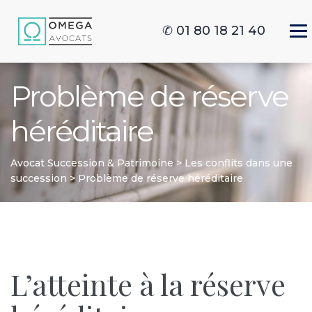
✆ 01 80 18 21 40
Problème de réserve
héréditaire
Avocat Succession & Patrimoine
>
Les conflits dans une
succession
>
Problème de réserve héréditaire
L’atteinte à la réserve