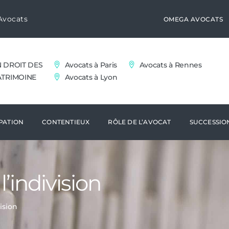
Avocats
OMEGA AVOCATS
N DROIT DES
Avocats à Paris
Avocats à Rennes
ATRIMOINE
Avocats à Lyon
PATION
CONTENTIEUX
RÔLE DE L’AVOCAT
SUCCESSIO
l’indivision
vision