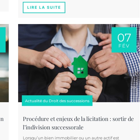
LIRE LA SUITE
07
FÉV
Actualité du Droit des successions
on
Procédure et enjeux de la licitation : sortir de
l’indivision successorale
Lorsqu’un bien immobilier ou un autre actif est