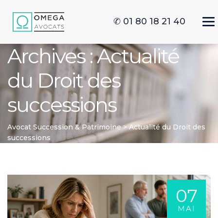
✆ 01 80 18 21 40
Archives :
Actualité
du Droit des
successions
Avocat Succession & Patrimoine
>
Actualité du Droit des
successions
07
MAI