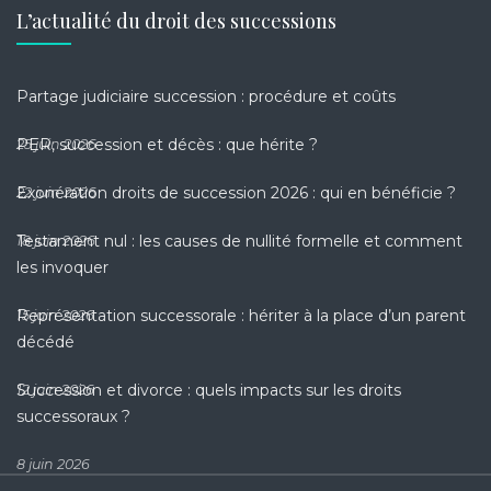
L’actualité du droit des successions
Partage judiciaire succession : procédure et coûts
PER, succession et décès : que hérite ?
25 juin 2026
Exonération droits de succession 2026 : qui en bénéficie ?
22 juin 2026
Testament nul : les causes de nullité formelle et comment
18 juin 2026
les invoquer
Représentation successorale : hériter à la place d’un parent
15 juin 2026
décédé
Succession et divorce : quels impacts sur les droits
12 juin 2026
successoraux ?
8 juin 2026