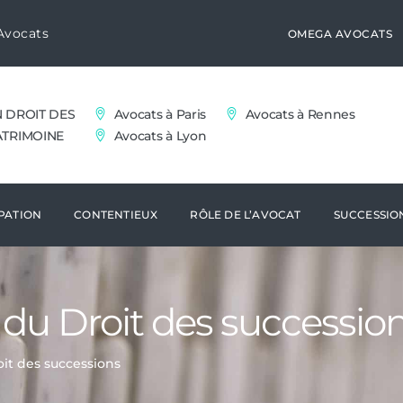
Avocats
OMEGA AVOCATS
N DROIT DES
Avocats à Paris
Avocats à Rennes
ATRIMOINE
Avocats à Lyon
PATION
CONTENTIEUX
RÔLE DE L’AVOCAT
SUCCESSIO
 du Droit des successio
oit des successions