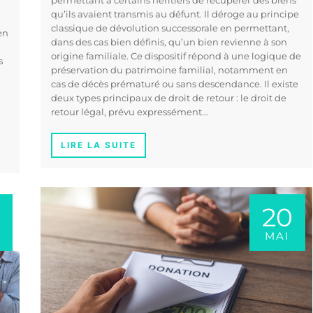
permettant à certains héritiers de récupérer des biens
qu’ils avaient transmis au défunt. Il déroge au principe
classique de dévolution successorale en permettant,
en
dans des cas bien définis, qu’un bien revienne à son
origine familiale. Ce dispositif répond à une logique de
s
préservation du patrimoine familial, notamment en
cas de décès prématuré ou sans descendance. Il existe
deux types principaux de droit de retour : le droit de
retour légal, prévu expressément…
LIRE LA SUITE
20
MAI