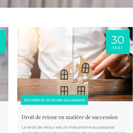
30
N
MAI
Actualité du Droit des successions
Droit de retour en matière de succession
Le droit de retour est un mécanisme successoral