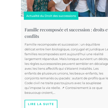
Actualité du Droit des successions
Famille recomposée et succession : droits e
conflits
Famille recomposée et succession : un équilibre
délicat entre lien biologique, conjugal et juridique L
familles recomposées sont aujourd’hui une réalité
largement répandue. Mais lorsque survient un décès
les règles successorales peuvent sembler en décalag
avec les liens affectifs qui s’étaient installés. Les
enfants de plusieurs unions, les beaux-enfants, les
conjoints remariés ou pacsés : autant de profils que l
Code civil ne traite pas toujours avec la souplesse
qu’impose la vie réelle. 📌 Contrairement à ce que
beaucoup croient,…
LIRE LA SUITE