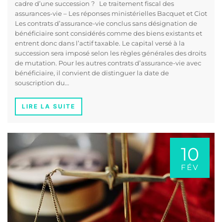
cadre d’une succession ? Le traitement fiscal des
assurances-vie – Les réponses ministérielles Bacquet et Ciot
Les contrats d’assurance-vie conclus sans désignation de
bénéficiaire sont considérés comme des biens existants et
entrent donc dans l’actif taxable. Le capital versé à la
succession sera imposé selon les règles générales des droits
de mutation. Pour les autres contrats d’assurance-vie avec
bénéficiaire, il convient de distinguer la date de
souscription du…
LIRE LA SUITE
10
FÉV