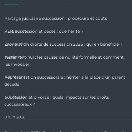
Partage judiciaire succession : procédure et coûts
PER, succession et décès : que hérite ?
25 juin 2026
Exonération droits de succession 2026 : qui en bénéficie ?
22 juin 2026
Testament nul : les causes de nullité formelle et comment
18 juin 2026
les invoquer
Représentation successorale : hériter à la place d’un parent
15 juin 2026
décédé
Succession et divorce : quels impacts sur les droits
12 juin 2026
successoraux ?
8 juin 2026