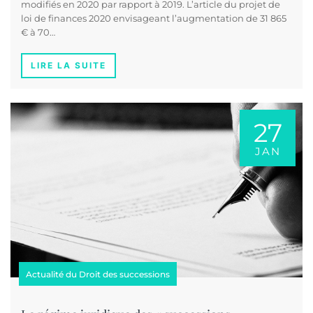
modifiés en 2020 par rapport à 2019. L’article du projet de
loi de finances 2020 envisageant l’augmentation de 31 865
€ à 70…
LIRE LA SUITE
27
JAN
Actualité du Droit des successions