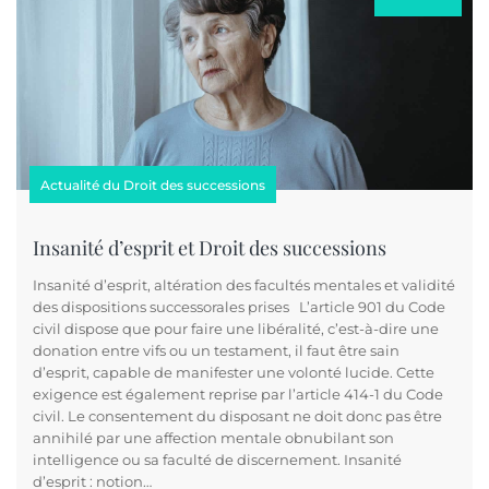
Actualité du Droit des successions
Insanité d’esprit et Droit des successions
Insanité d’esprit, altération des facultés mentales et validité
des dispositions successorales prises L’article 901 du Code
civil dispose que pour faire une libéralité, c’est-à-dire une
donation entre vifs ou un testament, il faut être sain
d’esprit, capable de manifester une volonté lucide. Cette
exigence est également reprise par l’article 414-1 du Code
civil. Le consentement du disposant ne doit donc pas être
annihilé par une affection mentale obnubilant son
intelligence ou sa faculté de discernement. Insanité
d’esprit : notion…