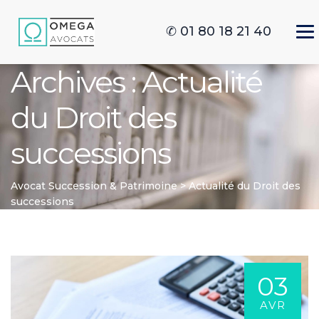
✆ 01 80 18 21 40
Archives :
Actualité
du Droit des
successions
Avocat Succession & Patrimoine
>
Actualité du Droit des
successions
03
AVR