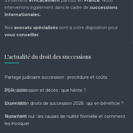
d’intervenir
efficacement
partout en
France
. Nous
intervenons également dans le cadre de
successions
internationales
.
Nos
avocats spécialisés
sont à votre disposition pour
vous conseiller
.
L’actualité du droit des successions
Partage judiciaire succession : procédure et coûts
PER, succession et décès : que hérite ?
25 juin 2026
Exonération droits de succession 2026 : qui en bénéficie ?
22 juin 2026
Testament nul : les causes de nullité formelle et comment
18 juin 2026
les invoquer