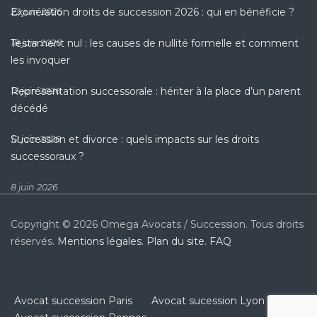
Exonération droits de succession 2026 : qui en bénéficie ?
22 juin 2026
Testament nul : les causes de nullité formelle et comment
18 juin 2026
les invoquer
Représentation successorale : hériter à la place d’un parent
15 juin 2026
décédé
Succession et divorce : quels impacts sur les droits
12 juin 2026
successoraux ?
8 juin 2026
Copyright © 2026 Omega Avocats / Succession. Tous droits
réservés.
Mentions légales.
Plan du site.
FAQ
Avocat succession Paris
Avocat sucession Lyon