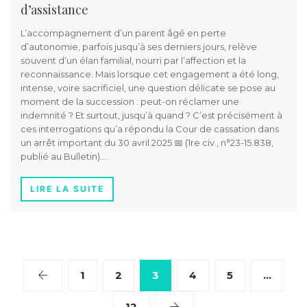
d’assistance
L’accompagnement d’un parent âgé en perte
d’autonomie, parfois jusqu’à ses derniers jours, relève
souvent d’un élan familial, nourri par l’affection et la
reconnaissance. Mais lorsque cet engagement a été long,
intense, voire sacrificiel, une question délicate se pose au
moment de la succession : peut-on réclamer une
indemnité ? Et surtout, jusqu’à quand ? C’est précisément à
ces interrogations qu’a répondu la Cour de cassation dans
un arrêt important du 30 avril 2025 📅 (1re civ., n°23-15.838,
publié au Bulletin)….
LIRE LA SUITE
1
2
3
4
5
…
12