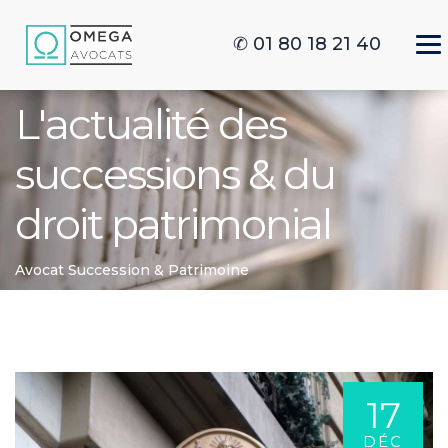
✆ 01 80 18 21 40
L'actualité des
successions & du
droit patrimonial
Avocat Succession & Patrimoine
17
DÉC