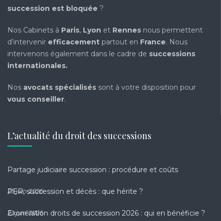
succession est bloquée
?
Nos Cabinets à
Paris
,
Lyon
et
Rennes
nous permettent
d’intervenir
efficacement
partout en
France
. Nous
intervenons également dans le cadre de
successions
internationales
.
Nos
avocats spécialisés
sont à votre disposition pour
vous conseiller
.
L’actualité du droit des successions
Partage judiciaire succession : procédure et coûts
PER, succession et décès : que hérite ?
25 juin 2026
Exonération droits de succession 2026 : qui en bénéficie ?
22 juin 2026