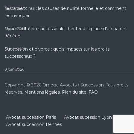
Testament nul : les causes de nullité formelle et comment
18 juin 2026
les invoquer
Représentation successorale : hériter à la place d’un parent
15 juin 2026
décédé
Succession et divorce : quels impacts sur les droits
12 juin 2026
successoraux ?
8 juin 2026
Copyright © 2026 Omega Avocats / Succession. Tous droits
réservés.
Mentions légales.
Plan du site.
FAQ
Avocat succession Paris
Avocat sucession Lyon
Avocat succession Rennes