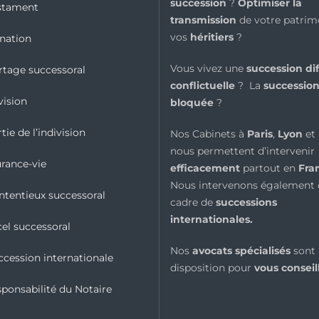
succession
?
Optimiser la
stament
transmission
de votre patrim
vos
héritiers
?
nation
Vous vivez une
succession diff
rtage successoral
conflictuelle
? La
succession
vision
bloquée
?
tie de l’indivision
Nos Cabinets à
Paris
,
Lyon
et
nous permettent d’intervenir
urance-vie
efficacement
partout en
Fra
Nous intervenons également 
ntentieux successoral
cadre de
successions
internationales
.
cel successoral
Nos
avocats spécialisés
sont 
ccession internationale
disposition pour
vous conseil
sponsabilité du Notaire