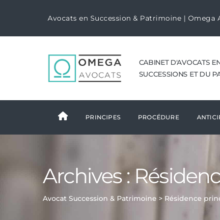
Avocats en Succession & Patrimoine | Omega 
CABINET D'AVOCATS E
SUCCESSIONS ET DU P
PRINCIPES
PROCÉDURE
ANTICI
Archives :
Résidenc
Avocat Succession & Patrimoine
>
Résidence prin