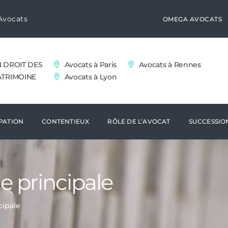
Avocats
OMEGA AVOCATS
N DROIT DES
Avocats à Paris
Avocats à Rennes
ATRIMOINE
Avocats à Lyon
PATION
CONTENTIEUX
RÔLE DE L’AVOCAT
SUCCESSIO
e principale
cipale