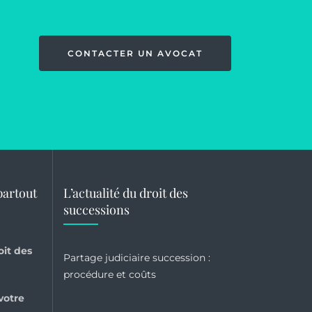
CONTACTER UN AVOCAT
partout
L’actualité du droit des
successions
oit des
Partage judiciaire succession :
?
procédure et coûts
votre