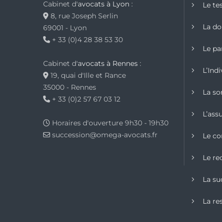
Cabinet d'
avocats à Lyon
:
Le te
8, rue Joseph Serlin
La do
69001 - Lyon
+ 33 (0)4 28 38 53 30
Le pa
Cabinet d'
avocats à Rennes
:
L’Indi
19, quai d'Ille et Rance
35000 - Rennes
La sor
+ 33 (0)2 57 67 03 12
L’ass
Horaires d'ouverture 9h30 - 19h30
succession@omega-avocats.fr
Le co
Le re
La su
La re