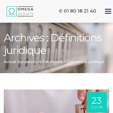
✆ 01 80 18 21 40
Archives :
Définitions
juridique
Avocat Succession & Patrimoine
>
Définitions juridique
23
JUIN