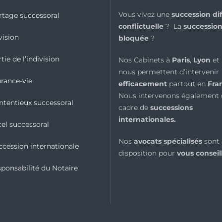
Vous vivez une
succession diff
rtage successoral
conflictuelle
? La
succession
vision
bloquée
?
tie de l’indivision
Nos Cabinets à
Paris
,
Lyon
et
nous permettent d’intervenir
urance-vie
efficacement
partout en
Fra
Nous intervenons également 
ntentieux successoral
cadre de
successions
internationales
.
cel successoral
Nos
avocats spécialisés
sont 
ccession internationale
disposition pour
vous conseil
sponsabilité du Notaire