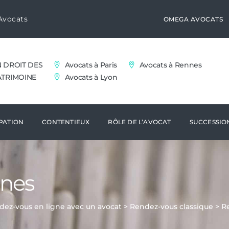
Avocats
OMEGA AVOCATS
N DROIT DES
Avocats à Paris
Avocats à Rennes
ATRIMOINE
Avocats à Lyon
PATION
CONTENTIEUX
RÔLE DE L’AVOCAT
SUCCESSIO
nnes
dez-vous en ligne avec un avocat
>
Rendez-vous classique
>
R