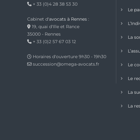
+ 33 (0)4 28 38 53 30
Le pa
Cabinet d'
avocats à Rennes
:
L’Indi
19, quai d'Ille et Rance
35000 - Rennes
La sor
+ 33 (0)2 57 67 03 12
L’ass
Horaires d'ouverture 9h30 - 19h30
succession@omega-avocats.fr
Le co
Le re
La su
La re