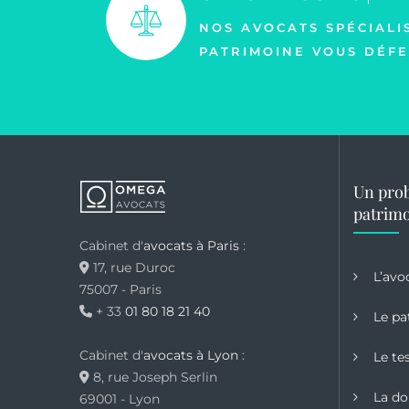
NOS AVOCATS SPÉCIALI
PATRIMOINE VOUS DÉFE
Un prob
patrimo
Cabinet d'
avocats à Paris
:
17, rue Duroc
L’avo
75007 - Paris
+ 33
01 80 18 21 40
Le pa
Cabinet d'
avocats à Lyon
:
Le te
8, rue Joseph Serlin
La do
69001 - Lyon