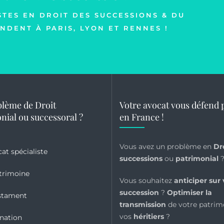
STES EN DROIT DES SUCCESSIONS & DU
NDENT À PARIS, LYON ET RENNES !
lème de Droit
Votre avocat vous défend 
nial ou successoral ?
en France !
Vous avez un problème en
Dr
cat spécialiste
successions
ou
patrimonial
trimoine
Vous souhaitez
anticiper sur 
succession
?
Optimiser la
stament
transmission
de votre patrim
vos
héritiers
?
nation